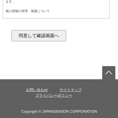
ます。
個人情報の管理・保護について
当社が収集したお客様の個人情報は適切に管理し、紛失・破壊・改ざ
ん・不正アクセス・漏えいなどの防止に努めます。また、正当な理由が
ない限り、個人識別が可能な状態で第三者に個人情報を提供しないもの
とします。当サイトへのアクセスにより、他のお客様が個人情報を閲覧
されることもございません。
個人情報の利用について
当社が収集したお客様の個人情報は、以下の目的のもとで利用いたしま
す。
お客様にサービスに関する情報を的確にお伝えするため
お客様がサービスをご利用になる際の身分証明のため
よりご満足いただけるサイトへと改善するため新たなサービスの開発を
行うため
お問い合わせ
サイトマップ
必要に応じてお客様にご連絡を行うため
プライバシーポリシー
個人情報保護方針の改善
当サイトの個人情報保護方針（プライバシーポリシー）は、見直しの必
要性が生じた際に、適宜改善を行います。
Copyright © JAPANSENSOR CORPORATION