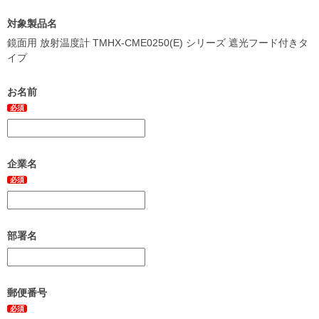
対象製品名
鏡面用 放射温度計 TMHX-CME0250(E) シリーズ 遮光フード付きタ
イプ
お名前
必須
企業名
必須
部署名
郵便番号
必須