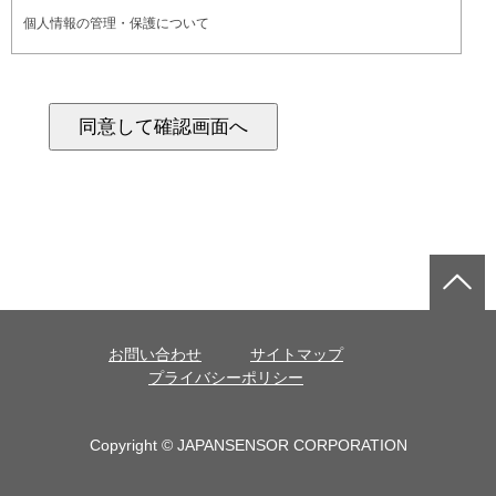
個人情報の管理・保護について
当社が収集したお客様の個人情報は適切に管理し、紛失・破壊・改ざ
ん・不正アクセス・漏えいなどの防止に努めます。また、正当な理由が
ない限り、個人識別が可能な状態で第三者に個人情報を提供しないもの
とします。当サイトへのアクセスにより、他のお客様が個人情報を閲覧
されることもございません。
個人情報の利用について
当社が収集したお客様の個人情報は、以下の目的のもとで利用いたしま
す。
お客様にサービスに関する情報を的確にお伝えするため
お客様がサービスをご利用になる際の身分証明のため
よりご満足いただけるサイトへと改善するため新たなサービスの開発を
行うため
お問い合わせ
サイトマップ
必要に応じてお客様にご連絡を行うため
プライバシーポリシー
個人情報保護方針の改善
当サイトの個人情報保護方針（プライバシーポリシー）は、見直しの必
要性が生じた際に、適宜改善を行います。
Copyright © JAPANSENSOR CORPORATION