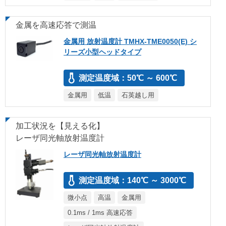
金属を高速応答で測温
金属用 放射温度計 TMHX-TME0050(E) シ
リーズ小型ヘッドタイプ
測定温度域：50℃ ～ 600℃
金属用
低温
石英越し用
加工状況を【見える化】
レーザ同光軸放射温度計
レーザ同光軸放射温度計
測定温度域：140℃ ～ 3000℃
微小点
高温
金属用
0.1ms / 1ms 高速応答