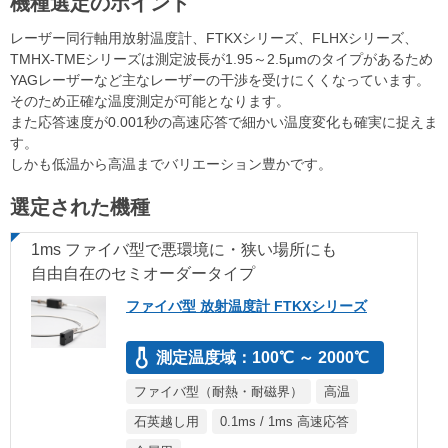
機種選定のポイント
レーザー同行軸用放射温度計、FTKXシリーズ、FLHXシリーズ、
TMHX-TMEシリーズは測定波長が1.95～2.5μmのタイプがあるため
YAGレーザーなど主なレーザーの干渉を受けにくくなっています。
そのため正確な温度測定が可能となります。
また応答速度が0.001秒の高速応答で細かい温度変化も確実に捉えま
す。
しかも低温から高温までバリエーション豊かです。
選定された機種
1ms ファイバ型で悪環境に・狭い場所にも
自由自在のセミオーダータイプ
ファイバ型 放射温度計 FTKXシリーズ
測定温度域：100℃ ～ 2000℃
ファイバ型（耐熱・耐磁界）
高温
石英越し用
0.1ms / 1ms 高速応答