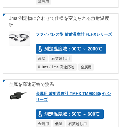
金属用
1ms 測定物に合わせて仕様を変えられる放射温度
計
ファイバレス型 放射温度計 FLHXシリーズ
測定温度域：90℃ ～ 2000℃
高温
石英越し用
0.1ms / 1ms 高速応答
金属用
金属を高速応答で測温
金属用 放射温度計 TMHX-TME0050(H) シ
リーズ
測定温度域：50℃ ～ 600℃
金属用
低温
石英越し用